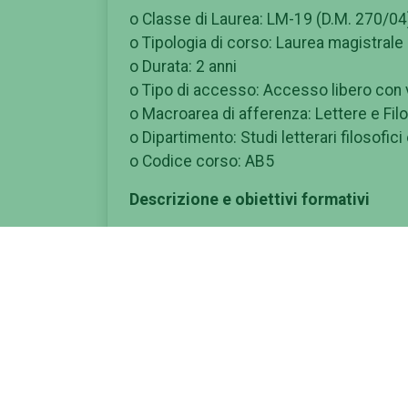
o Classe di Laurea: LM-19 (D.M. 270/04
o Tipologia di corso: Laurea magistrale
o Durata: 2 anni
o Tipo di accesso: Accesso libero con ve
o Macroarea di afferenza: Lettere e Fil
o Dipartimento: Studi letterari filosofici 
o Codice corso: AB5
Descrizione e obiettivi formativi
Il Corso di Laurea Magistrale in Comuni
dall'Università degli Studi di Roma "To
alle nuove sfide professionali poste dall
mondo contemporaneo, con particolare ri
giornalismo digitale e dei media culturali
In un contesto caratterizzato da una tra
lavoro richiede sempre più figure prof
tecnologiche avanzate. Il corso rispon