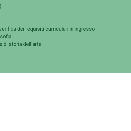
)
rifica dei requisiti curriculari in ingresso
osofia
e di storia dell'arte
cazione e Intelligenza Artificiale (LM-19) proposto
r Vergata" nasce per rispondere con tempestività ed efficac
a crescente diffusione dell'Intelligenza Artificiale (IA) nel
ferimento ai settori della comunicazione, dell'editoria, d
 e creativi.
sformazione digitale rapida e pervasiva, il mercato del
essionali capaci di integrare competenze umanistiche e
de direttamente a questa esigenza formando specialisti