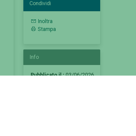
Condividi
Inoltra
Stampa
Info
Pubblicato il :
03/06/2026
Modificato il :
ia
03/06/2026
Categorie:
el
offerta formativa
scheda corso
corso di laurea magistrale
corso ad accesso libero