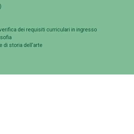
)
rifica dei requisiti curriculari in ingresso
osofia
e di storia dell'arte
cazione e Intelligenza Artificiale (LM-19) proposto
r Vergata" nasce per rispondere con tempestività ed efficac
a crescente diffusione dell'Intelligenza Artificiale (IA) nel
ferimento ai settori della comunicazione, dell'editoria, d
 e creativi.
sformazione digitale rapida e pervasiva, il mercato del
essionali capaci di integrare competenze umanistiche e
de direttamente a questa esigenza formando specialisti