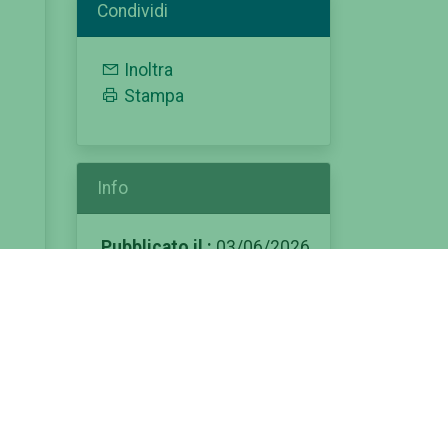
Condividi
Inoltra
Stampa
Info
Pubblicato il :
03/06/2026
Modificato il :
ia
03/06/2026
Categorie:
el
offerta formativa
scheda corso
corso di laurea magistrale
corso ad accesso libero