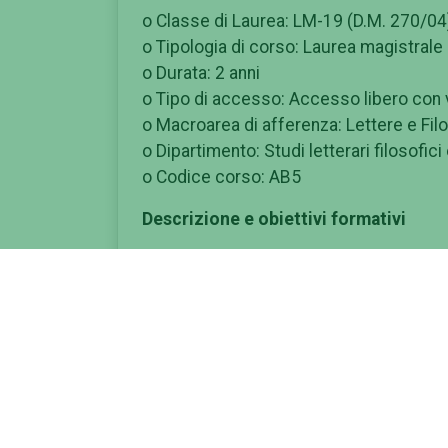
o Classe di Laurea: LM-19 (D.M. 270/04
o Tipologia di corso: Laurea magistrale
o Durata: 2 anni
o Tipo di accesso: Accesso libero con ve
o Macroarea di afferenza: Lettere e Fil
o Dipartimento: Studi letterari filosofici 
o Codice corso: AB5
Descrizione e obiettivi formativi
Il Corso di Laurea Magistrale in Comuni
dall'Università degli Studi di Roma "To
alle nuove sfide professionali poste dall
mondo contemporaneo, con particolare ri
giornalismo digitale e dei media culturali
In un contesto caratterizzato da una tra
lavoro richiede sempre più figure prof
tecnologiche avanzate. Il corso rispon