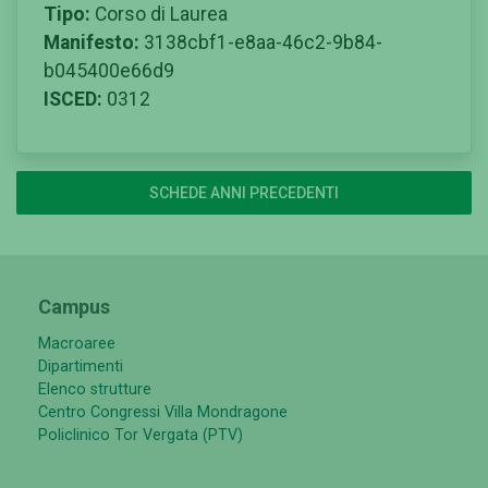
Tipo:
Corso di Laurea
Manifesto:
3138cbf1-e8aa-46c2-9b84-
b045400e66d9
ISCED:
0312
SCHEDE ANNI PRECEDENTI
Campus
Macroaree
Dipartimenti
Elenco strutture
Centro Congressi Villa Mondragone
Policlinico Tor Vergata (PTV)