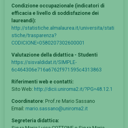
Condizione occupazionale (indicatori di
efficacia e livello di soddisfazione dei
laureandi):
http://statistiche.almalaurea.it/universita/stati
stiche/trasparenza?
CODICIONE=0580207302600001
Valutazione della didattica - Studenti
https://sisvaldidat.it/SIMPLE-
6c464306e716a6762f971595c4313863
Riferimenti web e contatti:
Sito Web:
http://dicii.uniroma2.it/?PG=48.12.1
Coordinatore
: Prof.re Mario Sassano
Email:
mario.sassano@uniroma2.it
Segreteria didattica:
Sig.ra Maria Luisa COTTONE e Sig.ra Maria