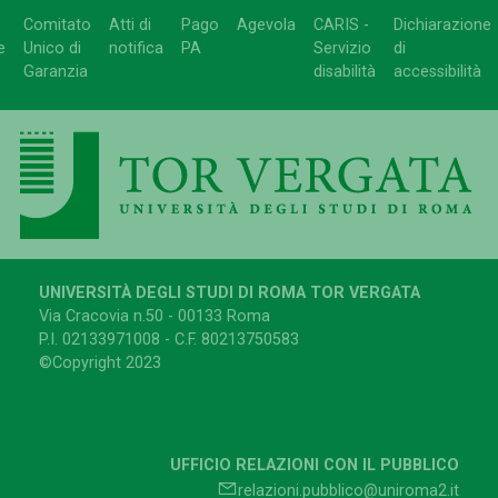
Comitato
Atti di
Pago
Agevola
CARIS -
Dichiarazione
e
Unico di
notifica
PA
Servizio
di
Garanzia
disabilità
accessibilità
UNIVERSITÀ DEGLI STUDI DI ROMA TOR VERGATA
Via Cracovia n.50 - 00133 Roma
P.I. 02133971008 - C.F. 80213750583
©Copyright 2023
UFFICIO RELAZIONI CON IL PUBBLICO
relazioni.pubblico@uniroma2.it