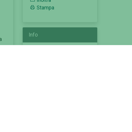
Inoltra
Stampa
Info
a
Pubblicato il :
31/03/2026
Modificato il :
07/05/2026
Categorie:
corso ad accesso libero
gli
scheda corso
immatricolazioni
ingegneria
futuro studente
e
corso di laurea triennale