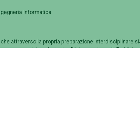
Ingegneria Informatica
che attraverso la propria preparazione interdisciplinare si
rcare appropriate soluzioni nell'intero settore dell'edilizia,
e ed attuali nell'ambito della costruzione e della
ne di base a carattere generale e una preparazione
o di far fronte alle dinamiche evolutive del comparto
ibilità di inserirsi in una attività lavorativa o di proseguire 
.
ematica, Fisica, Geometria, Informatica, Chimica), articolat
dente gli strumenti scientifici necessari per affrontare le
 e nella rappresentazione (Storia dell'architettura, Disegno