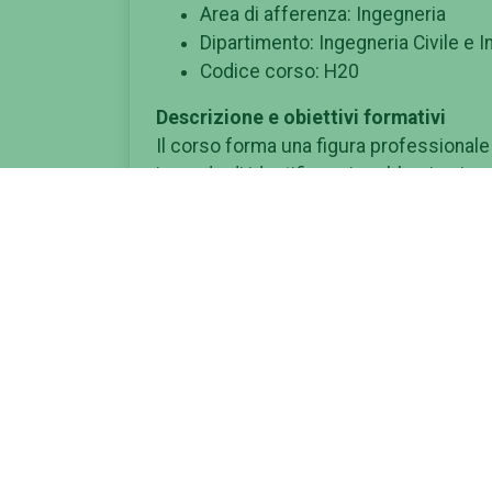
Area di afferenza: Ingegneria
Dipartimento: Ingegneria Civile e 
Codice corso: H20
Descrizione e obiettivi formativi
Il corso forma una figura professionale 
in grado di identificare i problemi e rice
mettendo in atto le strategie più corrett
progettazione.
Il corso assicura una solida preparazio
ingegneristica multidisciplinare in grad
dell'edilizia; il laureato ha dunque la poss
studi per una ulteriore specializzazione
Il percorso formativo comprende:
- attività formative di base (Analisi mat
tra il I e il II anno, per fornire allo stu
materie caratterizzanti.
- attività formative di base nella storia