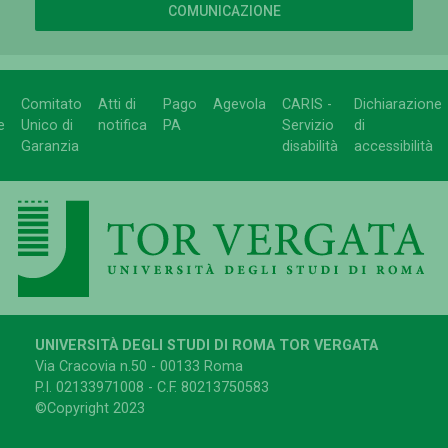
COMUNICAZIONE
Comitato
Atti di
Pago
Agevola
CARIS -
Dichiarazione
e
Unico di
notifica
PA
Servizio
di
Garanzia
disabilità
accessibilità
UNIVERSITÀ DEGLI STUDI DI ROMA TOR VERGATA
Via Cracovia n.50 - 00133 Roma
P.I. 02133971008 - C.F. 80213750583
©Copyright 2023