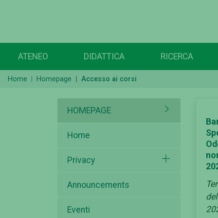
ATENEO
DIDATTICA
RICERCA
Home
Homepage
Accesso ai corsi
HOMEPAGE
Ba
Sp
Home
Od
no
Privacy
20
Te
Announcements
del
20
Eventi