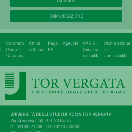
ISCRIVITI
COMUNICAZIONE
Comitato
Atti di
Pago
Agevola
CARIS -
Dichiarazione
e
Unico di
notifica
PA
Servizio
di
Garanzia
disabilità
accessibilità
UNIVERSITÀ DEGLI STUDI DI ROMA TOR VERGATA
Via Cracovia n.50 - 00133 Roma
P.I. 02133971008 - C.F. 80213750583