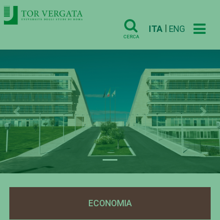
|
ITA
ENG
CERCA
Previous
Nex
ECONOMIA