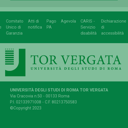
Comitato
Atti di
Pago
Agevola
CARIS -
Dichiarazione
e
Unico di
notifica
PA
Servizio
di
Garanzia
disabilità
accessibilità
UNIVERSITÀ DEGLI STUDI DI ROMA TOR VERGATA
Via Cracovia n.50 - 00133 Roma
P.I. 02133971008 - C.F. 80213750583
©Copyright 2023