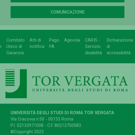
COMUNICAZIONE
Comitato
Atti di
Pago
Agevola
CARIS -
Dichiarazione
e
Unico di
notifica
PA
Servizio
di
Garanzia
disabilità
accessibilità
UNIVERSITÀ DEGLI STUDI DI ROMA TOR VERGATA
Via Cracovia n.50 - 00133 Roma
P.I. 02133971008 - C.F. 80213750583
©Copyright 2023