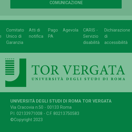
COMUNICAZIONE
Comitato
Atti di
Pago
Agevola
CARIS -
Dichiarazione
e
Unico di
notifica
PA
Servizio
di
Garanzia
disabilità
accessibilità
UNIVERSITÀ DEGLI STUDI DI ROMA TOR VERGATA
Via Cracovia n.50 - 00133 Roma
P.I. 02133971008 - C.F. 80213750583
©Copyright 2023