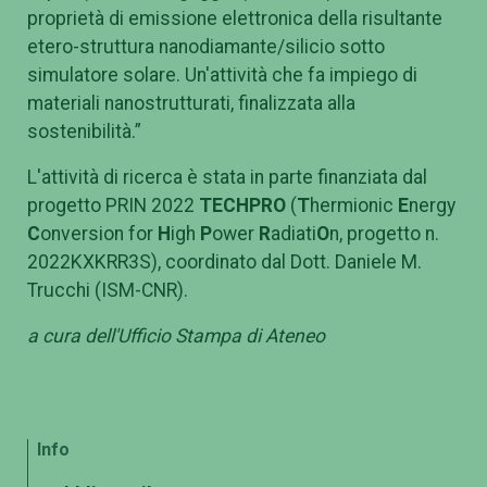
proprietà di emissione elettronica della risultante
etero-struttura nanodiamante/silicio sotto
simulatore solare. Un'attività che fa impiego di
materiali nanostrutturati, finalizzata alla
sostenibilità.”
L'attività di ricerca è stata in parte finanziata dal
progetto PRIN 2022
TECHPRO
(
T
hermionic
E
nergy
C
onversion for
H
igh
P
ower
R
adiati
O
n, progetto n.
2022KXKRR3S), coordinato dal Dott. Daniele M.
Trucchi (ISM-CNR).
a cura dell'Ufficio Stampa di Ateneo
Info