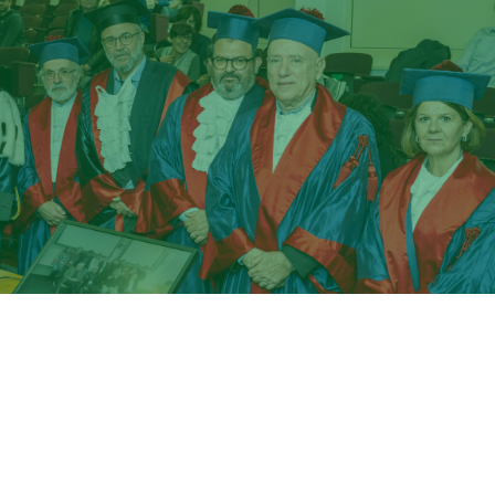
icina e chirurgia dell’Università di Roma Tor Vergata, si è
r il conferimento del
Dottorato di ricerca honoris causa 
old Jay Levine, professore dell’Istituto per gli Studi