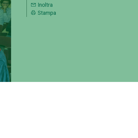
Inoltra
Stampa
in