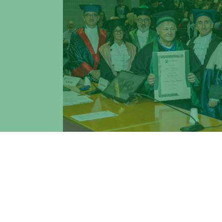
Presso l’Aula Fleming della Facoltà di Med
tenuta il 6 novembre 2024 la cerimonia pe
“Biochimica e Biologia Molecolare” a Arn