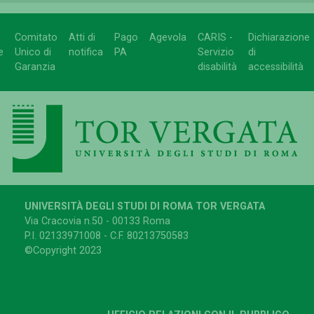
Comitato
Atti di
Pago
Agevola
CARIS -
Dichiarazione
e
Unico di
notifica
PA
Servizio
di
Garanzia
disabilità
accessibilità
UNIVERSITÀ DEGLI STUDI DI ROMA TOR VERGATA
Via Cracovia n.50 - 00133 Roma
P.I. 02133971008 - C.F. 80213750583
©Copyright 2023