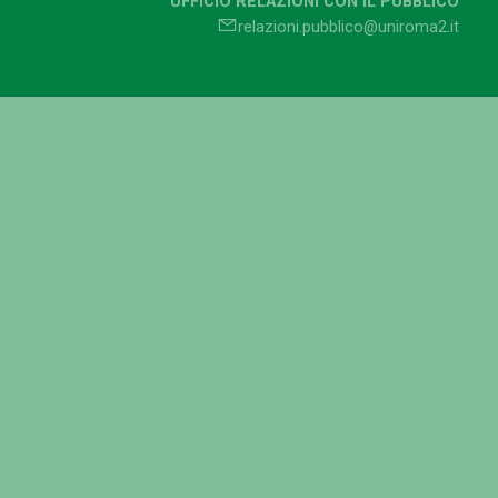
UFFICIO RELAZIONI CON IL PUBBLICO
relazioni.pubblico@uniroma2.it