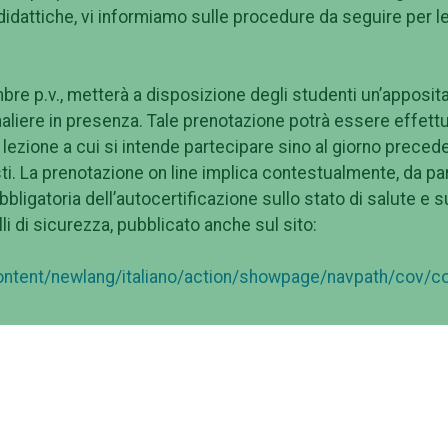
à didattiche, vi informiamo sulle procedure da seguire per l
bre p.v., metterà a disposizione degli studenti un’apposit
rnaliere in presenza. Tale prenotazione potrà essere effett
a lezione a cui si intende partecipare sino al giorno preced
. La prenotazione on line implica contestualmente, da pa
bligatoria dell’autocertificazione sullo stato di salute e s
li di sicurezza, pubblicato anche sul sito:
ontent/newlang/italiano/action/showpage/navpath/cov/c
ollegarsi con la app attraverso delle credenziali di accesso
 visionare l’elenco degli studenti prenotati ed effettuare
, i nominativi dei presenti al fine di tracciare coloro che 
sempre risultare il nominativo del docente effettivamente