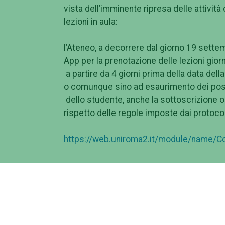
vista dell’imminente ripresa delle attivit
lezioni in aula:
l’Ateneo, a decorrere dal giorno 19 settem
App per la prenotazione delle lezioni gio
a partire da 4 giorni prima della data dell
o comunque sino ad esaurimento dei posti
dello studente, anche la sottoscrizione ob
rispetto delle regole imposte dai protocol
https://web.uniroma2.it/module/name/C
all’inizio della lezione il docente dovrà c
saranno fornite alla Facoltà/Macroarea per
l’appello convalidando, sulla medesima app
effettivamente transitati in aula. Dovrà 