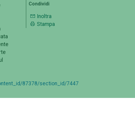
Condividi
e
Inoltra
Stampa
a
uata
ente
rte
ul
ontent_id/87378/section_id/7447
 che
sono