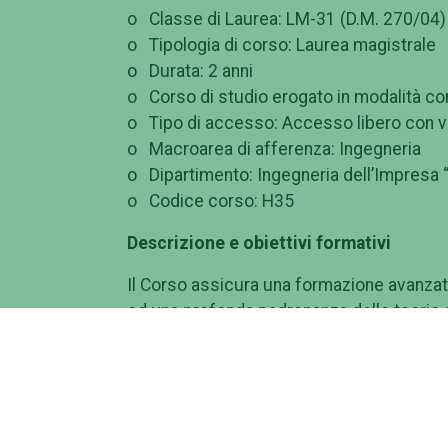
o Classe di Laurea: LM-31 (D.M. 270/04)
o Tipologia di corso: Laurea magistrale
o Durata: 2 anni
o Corso di studio erogato in modalità c
o Tipo di accesso: Accesso libero con veri
o Macroarea di afferenza: Ingegneria
o Dipartimento: Ingegneria dell’Impresa “
o Codice corso: H35
Descrizione e obiettivi formativi
Il Corso assicura una formazione avanzata 
ed una profonda padronanza delle teorie d
tecniche decisionali e degli strumenti e 
sistemi complessi. Rispetto all'omonimo 
approfondimento tematico e metodologico
livello più elevato, sia al proseguimento d
avanzato e/o di ricerca scientifica. In par