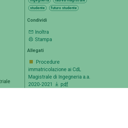
ingegneria
laurea magistrale
studente
futuro studente
Condividi
Inoltra
Stampa
Allegati
Procedure
immatricolazione ai CdL
Magistrale di Ingegneria a.a.
riale
2020-2021
pdf
ei
n
e