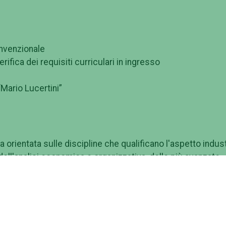
onvenzionale
fica dei requisiti curriculari in ingresso
Mario Lucertini”
orientata sulle discipline che qualificano l'aspetto indust
ell'analisi economica e organizzativa, delle più avanzate
metodologie di controllo ed ottimizzazione della gestione d
corso triennale, il percorso formativo permette un
 adeguato sia a un inserimento nel mondo del lavoro a u
egli studi per intraprendere un'attività di tipo professional
ticolare, il laureato magistrale è in grado di perfezionare