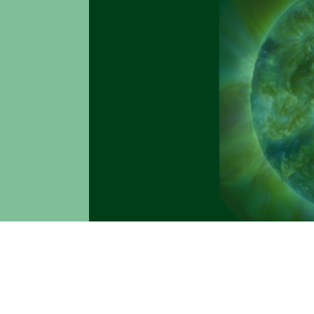
“Un po' di
“
alchimia” matematica, su osserv
diversi dati e ricostruire così quella che 
solare che arriva in cima all'atmosfera d