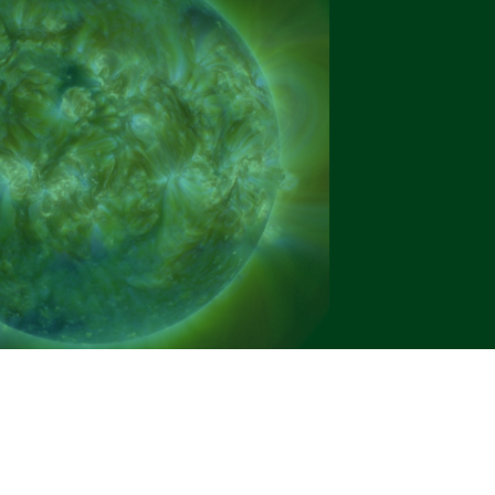
azioni a Terra e dallo spazio, ci ha permesso di calibrare
si chiama l
'
irradianza solare totale, cioè la quantità di energ
ella Terra, e che sappiamo oggi essere mediamente di circ