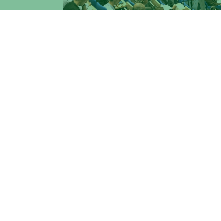
Si è chiuso oggi
15 dicembre, Giornata n
internazionale su Optimization Theory a
Challenges in Optimization Theory Appl
partecipazione di figure del mondo accade
della Fondazione Gran Sasso Tech,
Mari
Italiana,
Dante Galli
– Space Rider Progra
Comparini
–
Amministratore Delegato di 
Sasso Science Institute,
Elena Grifoni
W
Presidenza del Consiglio dei Ministri.
Organizzato da
Fondazione Gran Sasso 
Università degli Studi di Roma Tor Verg
principali esperti internazionali in Optimi