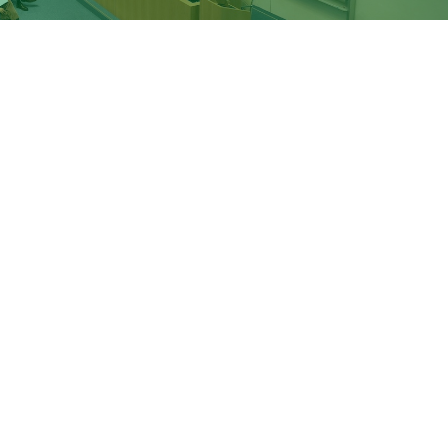
azionale dello Spazio
, al Gran Sasso Insitute il
convegn
pplicata all'Ingegneria Spaziale, dal titolo "New Trends
ied to Space Engineering”
. L’apertura dei lavori ha visto l
mico e industriale, tra cui
Fernando Ferroni
– president
o Cosmo
– direttore Scienze e Ricerca dell’Agenzia Spazia
mme Manager dell’ European Space Agency,
Massimo Cla
Thales Alenia Space Italia,
Paola Inverardi
– Rettrice del 
inters
– Capo Ufficio Politiche Spaziali e Aerospaziali dell
Tech
in collaborazione con
Gran Sasso Science
Institute
,
ata
e
Thales Alenia Space Italia
, il convegno ha accolto i
zation Theory applicata all'ingegneria spaziale.