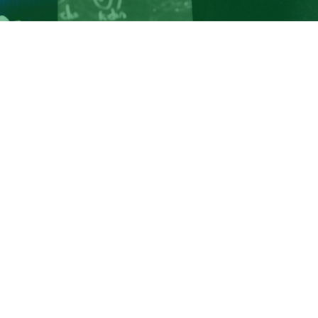
lligenza artificiale e al machine learning continua senza so
sodio di cronaca riguardo gli studenti di Lecce capaci di
o attraverso un algoritmo di IA le estrazioni degli ultimi an
otto
, associato di Sistemi di elaborazione delle informazio
ario Lucertini"
dell'università di Roma Tor Vergata.
o rischio nel mondo del lavoro, dichiara
“
In una parola dir
no di base opportunità importantissimi e rischi. Prevedono
aso della cosiddetta intelligenza artificiale, che io prefer
tica
, il rischio sembra essere maggiore perché sta attac
a essere appannaggio delle persone, ovvero il lavoro simb
 come ogni automazione, è un mezzo per velocizzare il lavoro
estione importante è: chi prende i benefici di questo aume