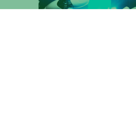
L'avanzare della tecnologia legata all'inte
con qualche beneficio, considerando l'epi
vincere al lotto oltre 40mila euro studiand
Ne discutiamo con
Fabio Massimo Zanz
dipartimento di
Ingegneria dell'Impresa "M
Sul considerare l'IA più un'opportunità 
"opportunischio". Tutte le innovazioni so
cambiamenti per fasce di lavoratori. Nel c
chiamare intelligenza collettiva
meccanis
l'ultimo baluardo lavorativo che sembrav
analitico. L'intelligenza artificiale, così
quindi, aumentare la produttività. Una qu