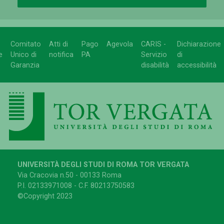
Comitato
Atti di
Pago
Agevola
CARIS -
Dichiarazione
e
Unico di
notifica
PA
Servizio
di
Garanzia
disabilità
accessibilità
UNIVERSITÀ DEGLI STUDI DI ROMA TOR VERGATA
Via Cracovia n.50 - 00133 Roma
P.I. 02133971008 - C.F. 80213750583
©Copyright 2023