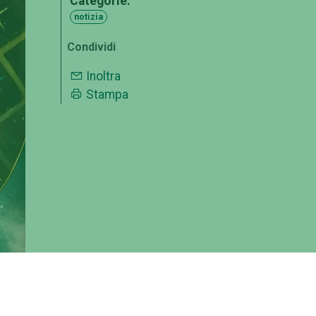
Categorie:
notizia
Condividi
Inoltra
Stampa
ante