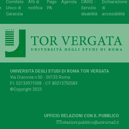
Comitato
Atti di
Pago
Agevola
CARIS -
Dichiarazione
e
Unico di
notifica
PA
Servizio
di
Garanzia
disabilità
accessibilità
UNIVERSITÀ DEGLI STUDI DI ROMA TOR VERGATA
Via Cracovia n.50 - 00133 Roma
P.I. 02133971008 - C.F. 80213750583
©Copyright 2023
UFFICIO RELAZIONI CON IL PUBBLICO
relazioni.pubblico@uniroma2.it