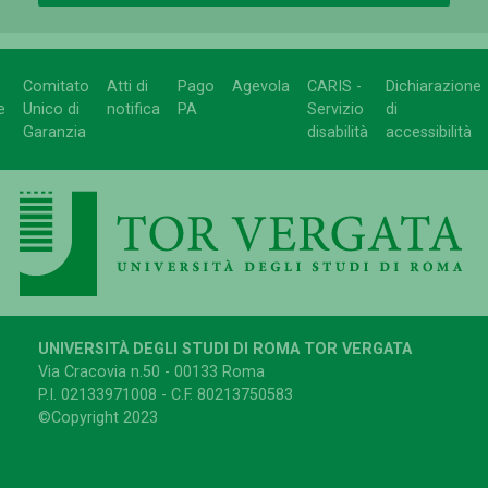
Comitato
Atti di
Pago
Agevola
CARIS -
Dichiarazione
e
Unico di
notifica
PA
Servizio
di
Garanzia
disabilità
accessibilità
UNIVERSITÀ DEGLI STUDI DI ROMA TOR VERGATA
Via Cracovia n.50 - 00133 Roma
P.I. 02133971008 - C.F. 80213750583
©Copyright 2023