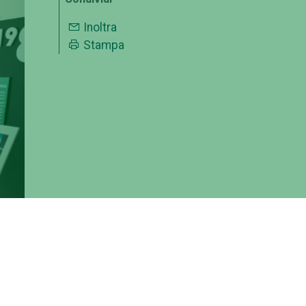
Inoltra
Stampa
xt