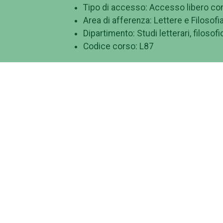
Tipo di accesso: Accesso libero con 
Area di afferenza: Lettere e Filosofi
Dipartimento: Studi letterari, filosofic
Codice corso: L87
Descrizione e obiettivi formativi
Il corso offre una formazione di livello s
con particolare riferimento ai problemi dell
sue differenti forme tecnologiche, nei suoi
comunicazione digitale, della divulgazione
Il laureato è, inoltre, in grado di compre
dell'informazione in Italia e in Europa, no
e multimediali, dei musei e delle strutture 
culturali in genere in modo da potersi inse
campi.
Per il conseguimento di queste conoscenze
assumono particolare rilevanza le esperienz