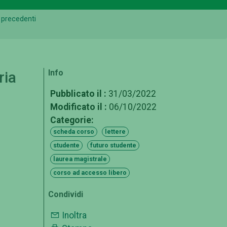
 precedenti
Info
ria
Pubblicato il :
31/03/2022
Modificato il :
06/10/2022
Categorie:
scheda corso
lettere
studente
futuro studente
laurea magistrale
corso ad accesso libero
Condividi
Inoltra