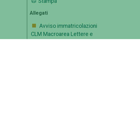
Stampa
Allegati
Avviso immatricolazioni
CLM Macroarea Lettere e
Filosofia a.a. 2022-2023
pdf
ne,
e
Riepilogo scadenze e
ella
adempimenti LM Lettere e
Filosofia a.a. 2022-2023
pdf
iali
i