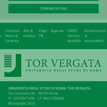
COMUNICAZIONE
Comitato
Atti di
Pago
Agevola
CARIS -
Dichiarazione
e
Unico di
notifica
PA
Servizio
di
Garanzia
disabilità
accessibilità
UNIVERSITÀ DEGLI STUDI DI ROMA TOR VERGATA
Via Cracovia n.50 - 00133 Roma
P.I. 02133971008 - C.F. 80213750583
©Copyright 2023