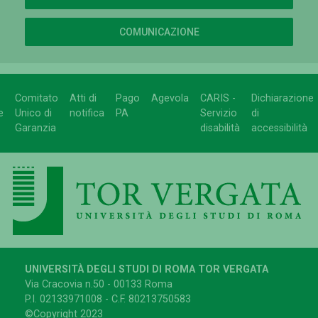
COMUNICAZIONE
Comitato
Atti di
Pago
Agevola
CARIS -
Dichiarazione
e
Unico di
notifica
PA
Servizio
di
Garanzia
disabilità
accessibilità
UNIVERSITÀ DEGLI STUDI DI ROMA TOR VERGATA
Via Cracovia n.50 - 00133 Roma
P.I. 02133971008 - C.F. 80213750583
©Copyright 2023