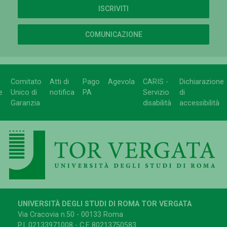
ISCRIVITI
COMUNICAZIONE
Comitato
Atti di
Pago
Agevola
CARIS -
Dichiarazione
e
Unico di
notifica
PA
Servizio
di
Garanzia
disabilità
accessibilità
UNIVERSITÀ DEGLI STUDI DI ROMA TOR VERGATA
Via Cracovia n.50 - 00133 Roma
P.I. 02133971008 - C.F. 80213750583