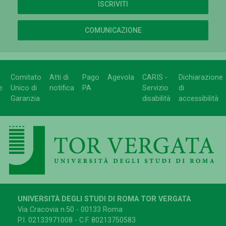
ISCRIVITI
COMUNICAZIONE
Comitato
Atti di
Pago
Agevola
CARIS -
Dichiarazione
e
Unico di
notifica
PA
Servizio
di
Garanzia
disabilità
accessibilità
UNIVERSITÀ DEGLI STUDI DI ROMA TOR VERGATA
Via Cracovia n.50 - 00133 Roma
P.I. 02133971008 - C.F. 80213750583