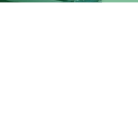
ntistica nata con l'obiettivo di
gata Sailing Club”, associazione
ratica delle attività marinare che si
 coloro intendano praticare l'attività
campionato invernale di vela di Roma
arto posto nel raggruppamento Crociera
 interessati.
i sport di mare, in genere, e velici in
pone di promuovere iniziative ludico-