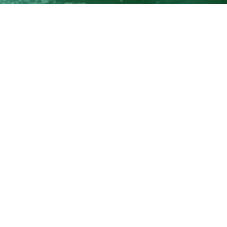
ione vela - 'Tor Vergata Sailing Club'
“Tor Vergata Sailing Club” è un'associazione sportiva diletta
muovere la pratica delle attività marinare.
12 maggio 2014 è stato ufficialmente presentato il “Tor Ver
rtiva dilettantistica nata con l'obiettivo di promuovere la p
figura come apolitica, senza scopo di lucro e aperta a tutti
rtiva e associativa.
o l'inaugurazione, avvenuta con la partecipazione al 33° 
micino, dove l'equipaggio ha raggiunto uno strepitoso qu
no 1, il Club viene ora aperto alla partecipazione di tutti gli
fine sociale è quello di diffondere nell'Ateneo la pratica degl
ticolare. Grazie agli sponsor esterni il Sailing Club si pro