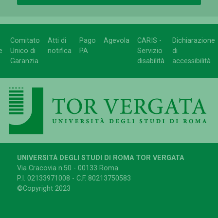
Comitato
Atti di
Pago
Agevola
CARIS -
Dichiarazione
e
Unico di
notifica
PA
Servizio
di
Garanzia
disabilità
accessibilità
UNIVERSITÀ DEGLI STUDI DI ROMA TOR VERGATA
Via Cracovia n.50 - 00133 Roma
P.I. 02133971008 - C.F. 80213750583
©Copyright 2023