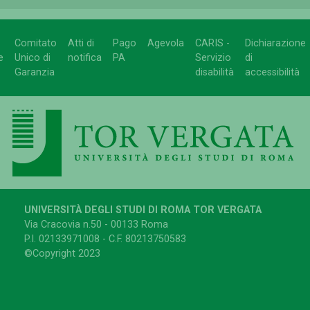
Comitato
Atti di
Pago
Agevola
CARIS -
Dichiarazione
e
Unico di
notifica
PA
Servizio
di
Garanzia
disabilità
accessibilità
UNIVERSITÀ DEGLI STUDI DI ROMA TOR VERGATA
Via Cracovia n.50 - 00133 Roma
P.I. 02133971008 - C.F. 80213750583
©Copyright 2023