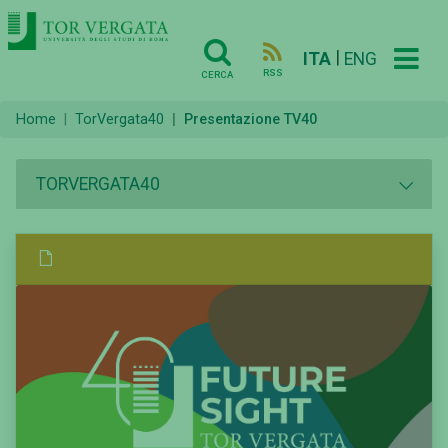
|
ITA
ENG
RSS
CERCA
Home
TorVergata40
Presentazione TV40
TORVERGATA40