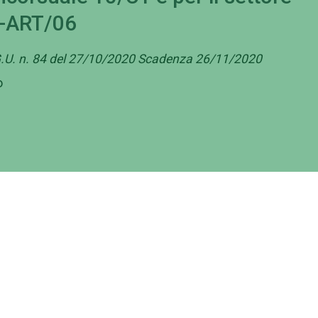
 L-ART/06
 G.U. n. 84 del 27/10/2020 Scadenza 26/11/2020
o