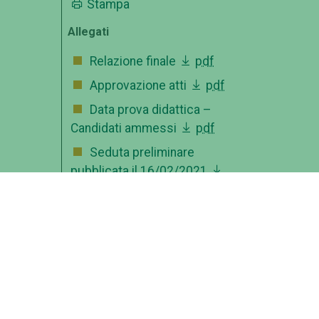
Stampa
Allegati
Relazione finale
pdf
Approvazione atti
pdf
Data prova didattica –
Candidati ammessi
pdf
Seduta preliminare
pubblicata il 16/02/2021
zip
D.R. commissione
pdf
Fac simile domanda
docx
Bando
pdf