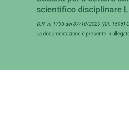
scientifico disciplinare
D.R. n. 1733 del 07/10/2020 (Rif. 1596)
La documentazione è presente in allegat