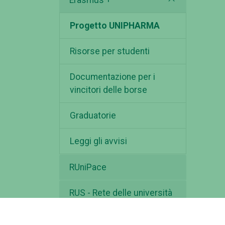
Erasmus +
Progetto UNIPHARMA
Risorse per studenti
Documentazione per i
vincitori delle borse
Graduatorie
Leggi gli avvisi
RUniPace
RUS - Rete delle università
per la sostenibilità