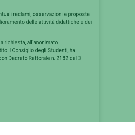
ntuali reclami, osservazioni e proposte
ioramento delle attività didattiche e dei
a richiesta, all'anonimato.
to il Consiglio degli Studenti, ha
con Decreto Rettorale n. 2182 del 3