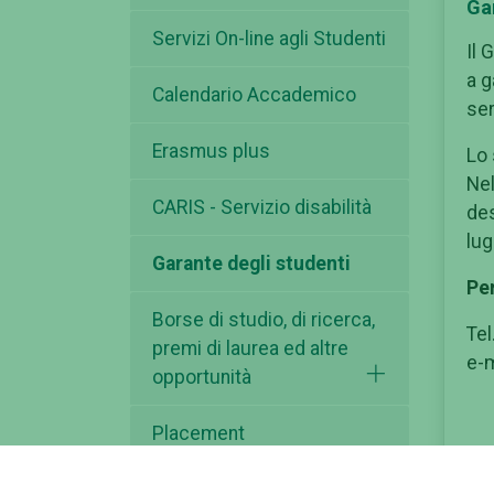
Ga
Servizi On-line agli Studenti
Il 
a g
Calendario Accademico
ser
Erasmus plus
Lo 
Nel
CARIS - Servizio disabilità
des
lug
Garante degli studenti
Pe
Borse di studio, di ricerca,
Tel
premi di laurea ed altre
e-m
opportunità
Placement
Opportunità