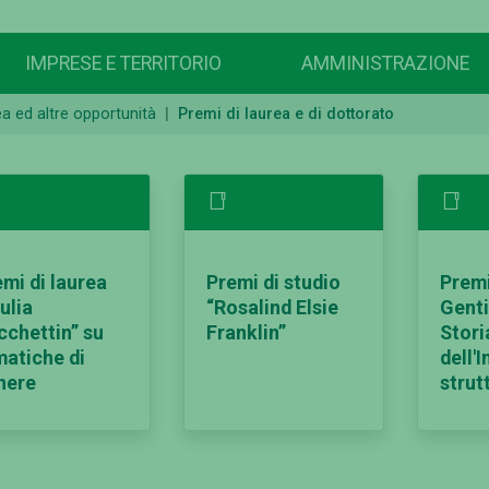
IMPRESE E TERRITORIO
AMMINISTRAZIONE
rea ed altre opportunità
Premi di laurea e di dottorato
mi di laurea
Premi di studio
Premi
ulia
“Rosalind Elsie
Gentil
cchettin” su
Franklin”
Stori
matiche di
dell'
nere
strut