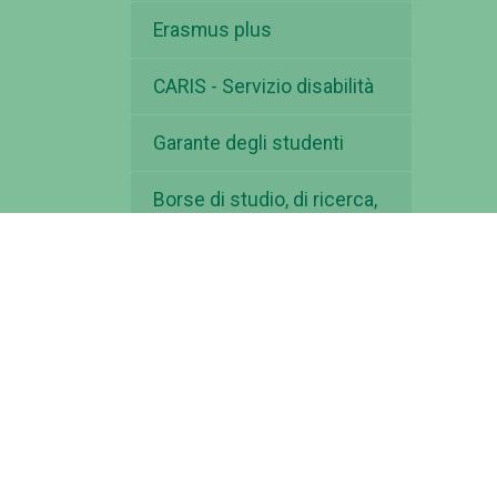
Erasmus plus
CARIS - Servizio disabilità
Garante degli studenti
Borse di studio, di ricerca,
premi di laurea ed altre
opportunità
Premi di laurea e di
dottorato
Borsa di studio "Prof. Enzo
Musco" - II ed. -2025
Premi di studio tesi sui