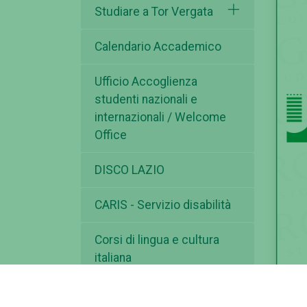
Studiare a Tor Vergata
Calendario Accademico
Ufficio Accoglienza
studenti nazionali e
internazionali / Welcome
Office
DISCO LAZIO
CARIS - Servizio disabilità
Corsi di lingua e cultura
italiana
Garante degli studenti