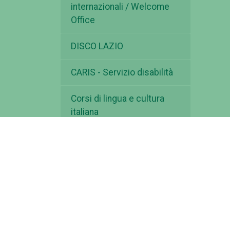
internazionali / Welcome
Office
DISCO LAZIO
CARIS - Servizio disabilità
Corsi di lingua e cultura
italiana
Garante degli studenti
Erasmus plus
Borse di studio, di ricerca,
premi di laurea ed altre
opportunità