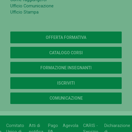
Ufficio Comunicazione
Ufficio Stampa
OFFERTA FORMATIVA
CATALOGO CORSI
FORMAZIONE INSEGNANTI
ISCRIVITI
COMUNICAZIONE
Comitato
Atti di
Pago
Agevola
CARIS -
Dichiarazione
e
Unico di
notifica
PA
Servizio
di