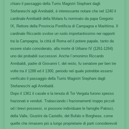
chiaro il passaggio della Turris Magistri Stephani dagli
Stefaneschi agli Annibaldi, è interessante notare che nel 1240 il
cardinale Annibaldi della Molara fu nominato da papa Gregorio
IX, Rettore della Provincia Pontificia di Campagna e Marittima. Il
cardinale Riccardo svolse un ruolo importantissimo nei rapporti
tra la Campagna, la città di Roma ed il potere papale, tanto da
essere stato considerato, alla morte di Urbano IV (1261-1264)
uno dei probabili successori. Anche l´omonimo Riccardo
Annibaldi, padre di Giovanni I, del resto, fu senatore per ben tre
volte tra il 1288 ed il 1300, periodo nel quale potrebbe essersi
verificato il passaggio della Turris Magistri Stephani dagli
Stefaneschi agli Annibaldi.
Dopo il 1361 il casale e la tenuta di Tor Vergata furono spesso
frazionati e venduti. Tralasciando i frazionamenti troppo piccoli
od i brevi possessi, si possono individuare le famiglie Palosci,
della Valle, Giustini da Castello, del Bufalo e Borghese, come
quelle che rimasero più a lungo proprietarie di parti considerevoli