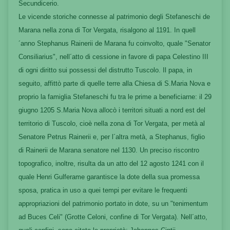
Secundicerio.
Le vicende storiche connesse al patrimonio degli Stefaneschi de
Marana nella zona di Tor Vergata, risalgono al 1191. In quell
´anno Stephanus Rainerii de Marana fu coinvolto, quale "Senator
Consiliarius", nell´atto di cessione in favore di papa Celestino III
di ogni diritto sui possessi del distrutto Tuscolo. Il papa, in
seguito, affittò parte di quelle terre alla Chiesa di S.Maria Nova e
proprio la famiglia Stefaneschi fu tra le prime a beneficiarne: il 29
giugno 1205 S.Maria Nova allocò i territori situati a nord est del
territorio di Tuscolo, cioè nella zona di Tor Vergata, per metà al
Senatore Petrus Rainerii e, per l´altra metà, a Stephanus, figlio
di Rainerii de Marana senatore nel 1130. Un preciso riscontro
topografico, inoltre, risulta da un atto del 12 agosto 1241 con il
quale Henri Gulferame garantisce la dote della sua promessa
sposa, pratica in uso a quei tempi per evitare le frequenti
appropriazioni del patrimonio portato in dote, su un "tenimentum
ad Buces Celi" (Grotte Celoni, confine di Tor Vergata). Nell´atto,