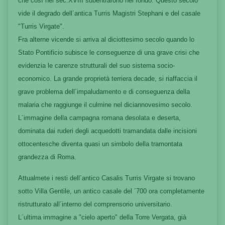
che così nel sec.XVIII subentrarono nel fondo. Questo secolo
vide il degrado dell´antica Turris Magistri Stephani e del casale
"Turris Virgate".
Fra alterne vicende si arriva al diciottesimo secolo quando lo
Stato Pontificio subisce le conseguenze di una grave crisi che
evidenzia le carenze strutturali del suo sistema socio-
economico. La grande proprietà terriera decade, si riaffaccia il
grave problema dell´impaludamento e di conseguenza della
malaria che raggiunge il culmine nel diciannovesimo secolo.
L´immagine della campagna romana desolata e deserta,
dominata dai ruderi degli acquedotti tramandata dalle incisioni
ottocentesche diventa quasi un simbolo della tramontata
grandezza di Roma.
Attualmete i resti dell´antico Casalis Turris Virgate si trovano
sotto Villa Gentile, un antico casale del ´700 ora completamente
ristrutturato all´interno del comprensorio universitario.
L´ultima immagine a "cielo aperto" della Torre Vergata, già