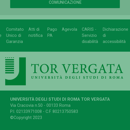
COMUNICAZIONE
Comitato
Atti di
Pago
Agevola
CARIS -
Dichiarazione
e
Unico di
notifica
PA
Servizio
di
Garanzia
disabilità
accessibilità
UNIVERSITÀ DEGLI STUDI DI ROMA TOR VERGATA
Via Cracovia n.50 - 00133 Roma
P.I. 02133971008 - C.F. 80213750583
©Copyright 2023