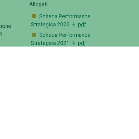
Allegati
Scheda Performance
Strategica 2022
pdf
azione
4
Scheda Performance
Strategica 2021
pdf
Balance Scorecard -
Valore Pubblico Tor Vergata
2022
pdf
Balance Scorecard -
Valore Pubblico Tor Vergata
2021
pdf
Scheda Anagrafica
Indicatore (SAI)
pdf