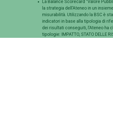
La Balance Scorecard “Valore Pubbli
la strategia dell’Ateneo in un insie
misurabilità. Utilizzando la BSC è st
indicatori in base alla tipologia di ri
dei risultati conseguiti, l’Ateneo ha cl
tipologie: IMPATTO, STATO DELLE R
A seguito della definizione della “BSC Val
Anagrafica Indicatore) che specifica tutte l
individua la tipologia tra quelle presenti n