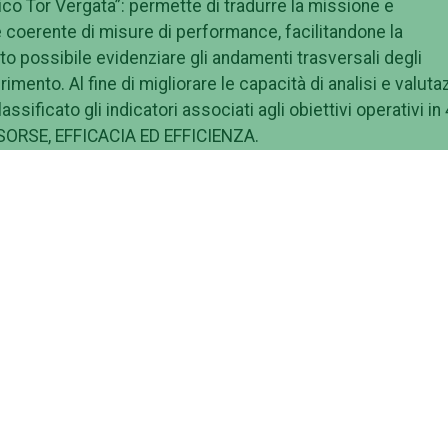
co Tor Vergata”: permette di tradurre la missione e
me coerente di misure di performance, facilitandone la
ato possibile evidenziare gli andamenti trasversali degli
ferimento. Al fine di migliorare le capacità di analisi e valut
assificato gli indicatori associati agli obiettivi operativi in 
ISORSE, EFFICACIA ED EFFICIENZA.
ore Tor Vergata”, è stata realizzata anche la SAI (Scheda
e informazioni relative agli indicatori di risultato e ne
ella BSC.