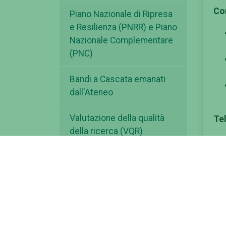
Con
Piano Nazionale di Ripresa
e Resilienza (PNRR) e Piano
Nazionale Complementare
(PNC)
Bandi a Cascata emanati
dall'Ateneo
Valutazione della qualità
Te
della ricerca (VQR)
Abilitazione Scientifica
Nazionale
ART - Anagrafe della
Ricerca