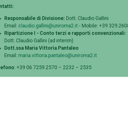
tatti:
Responsabile di Divisione:
Dott. Claudio Gallini
Email:
claudio.gallini@uniroma2.it
- Mobile: +39 329.26
Ripartizione I - Conto terzi e rapporti convenzionali:
Dott. Claudio Gallini (ad interim)
Dott.ssa Maria Vittoria Pantaleo
Email:
maria.vittoria.pantaleo@uniroma2.it
lefono
: +39 06 7259.2570 – 2232 – 2535