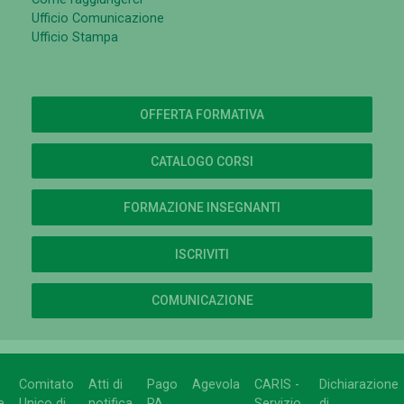
Ufficio Comunicazione
Ufficio Stampa
OFFERTA FORMATIVA
CATALOGO CORSI
FORMAZIONE INSEGNANTI
ISCRIVITI
COMUNICAZIONE
Comitato
Atti di
Pago
Agevola
CARIS -
Dichiarazione
e
Unico di
notifica
PA
Servizio
di