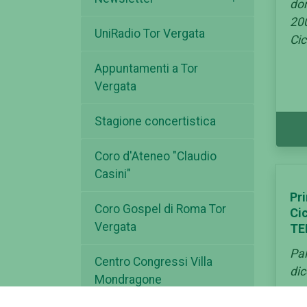
do
200
UniRadio Tor Vergata
Ci
Appuntamenti a Tor
Vergata
Stagione concertistica
Coro d'Ateneo "Claudio
Casini"
Pr
Coro Gospel di Roma Tor
Ci
Vergata
TE
Pal
Centro Congressi Villa
di
Mondragone