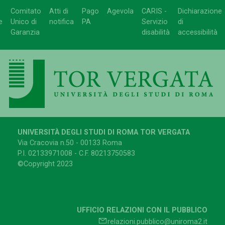
Comitato
Atti di
Pago
Agevola
CARIS -
Dichiarazione
e
Unico di
notifica
PA
Servizio
di
Garanzia
disabilità
accessibilità
UNIVERSITÀ DEGLI STUDI DI ROMA TOR VERGATA
Via Cracovia n.50 - 00133 Roma
P.I. 02133971008 - C.F. 80213750583
©Copyright 2023
UFFICIO RELAZIONI CON IL PUBBLICO
relazioni.pubblico@uniroma2.it