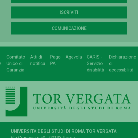
ISCRIVITI
COMUNICAZIONE
Comitato
Atti di
Pago
Agevola
CARIS -
Dichiarazione
e
Unico di
notifica
PA
Servizio
di
Garanzia
disabilità
accessibilità
UNIVERSITÀ DEGLI STUDI DI ROMA TOR VERGATA
Via Cracovia n.50 - 00133 Roma