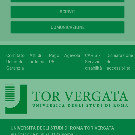
ISCRIVITI
COMUNICAZIONE
Comitato
Atti di
Pago
Agevola
CARIS -
Dichiarazione
e
Unico di
notifica
PA
Servizio
di
Garanzia
disabilità
accessibilità
UNIVERSITÀ DEGLI STUDI DI ROMA TOR VERGATA
Via Cracovia n.50 - 00133 Roma